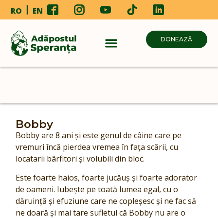
RO
EN
DONEAZĂ
Bobby
Bobby are 8 ani și este genul de câine care pe
vremuri încă pierdea vremea în fața scării, cu
locatarii bârfitori și volubili din bloc.
Este foarte haios, foarte jucăuș și foarte adorator
de oameni. Iubește pe toată lumea egal, cu o
dăruință și efuziune care ne copleșesc și ne fac să
ne doară și mai tare sufletul că Bobby nu are o