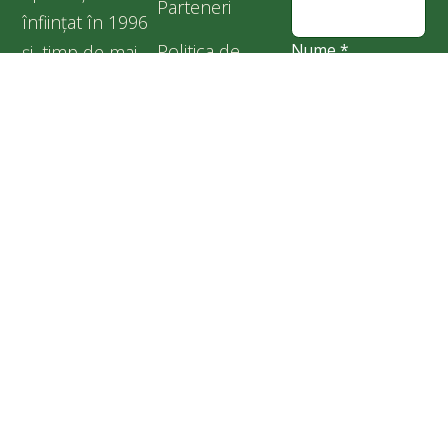
Parteneri
înființat în 1996
Politica de
Nume
*
și, timp de mai
confidențialitate
bine de două
decenii, am
Cookies
Sunt de acord
făcut tot ce ne-a
cu
Politica de
stat în puteri
confidențialitate
pentru binele
prietenilor
noștri care nu
cuvântă, în
special pentru
câinii abandonați
și aflați în
suferință.
Adăpostul