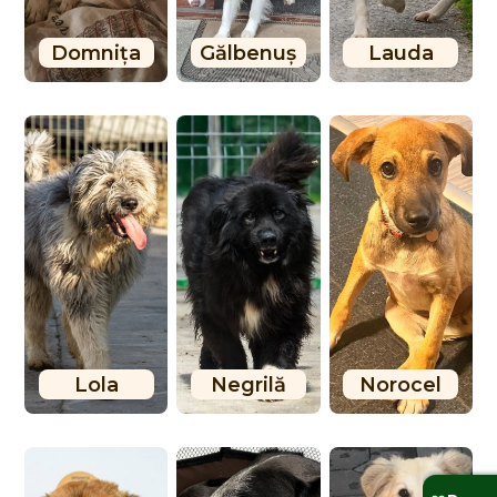
Domnița
Gălbenuș
Lauda
Lola
Negrilă
Norocel