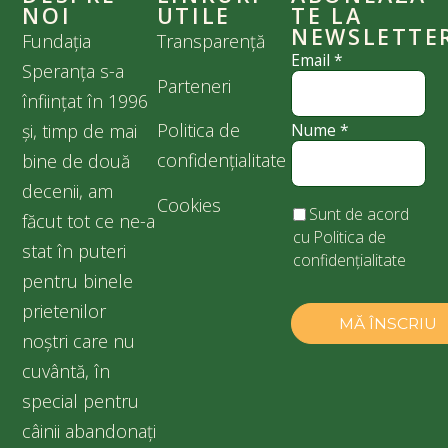
NOI
UTILE
TE LA
NEWSLETTE
Fundația
Transparență
Email
*
Speranța s-a
Parteneri
înființat în 1996
Politica de
Nume
*
și, timp de mai
confidențialitate
bine de două
decenii, am
Cookies
Sunt de acord
făcut tot ce ne-a
cu
Politica de
stat în puteri
confidențialitate
pentru binele
prietenilor
noștri care nu
cuvântă, în
special pentru
câinii abandonați