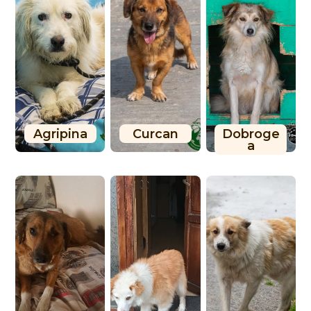
Agripina
Curcan
Dobroge
a