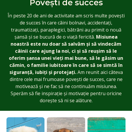
Povești de succes
În peste 20 de ani de activitate am scris multe povești
de succes în care câini bolnavi, accidentați,
traumatizați, paraplegici, bătrâni au primit o nouă
șansă și se bucură de o viață fericită.
Misiunea
noastră este nu doar să salvăm și să vindecăm
câinii care ajung la noi, ci și să reușim să le
oferim șansa unei vieți mai bune, să le găsim un
cămin, o familie iubitoare în care să se simtă în
siguranță, iubiți și protejați.
Am reunit aici câteva
dintre cele mai frumoase povești de succes, care ne
motivează și ne fac să ne continuăm misiunea.
Sperăm să fie inspirație și motivație pentru oricine
dorește să ni se alăture.