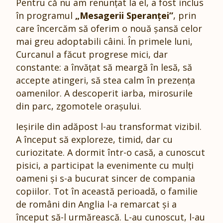
Pentru că nu am renunțat la el, a fost inclus
în programul
„Mesagerii Speranței”
, prin
care încercăm să oferim o nouă șansă celor
mai greu adoptabili câini. În primele luni,
Curcanul a făcut progrese mici, dar
constante: a învățat să meargă în lesă, să
accepte atingeri, să stea calm în prezența
oamenilor. A descoperit iarba, mirosurile
din parc, zgomotele orașului.
Ieșirile din adăpost l-au transformat vizibil.
A început să exploreze, timid, dar cu
curiozitate. A dormit într-o casă, a cunoscut
pisici, a participat la evenimente cu mulți
oameni și s-a bucurat sincer de compania
copiilor. Tot în această perioadă, o familie
de români din Anglia l-a remarcat și a
început să-l urmărească. L-au cunoscut, l-au