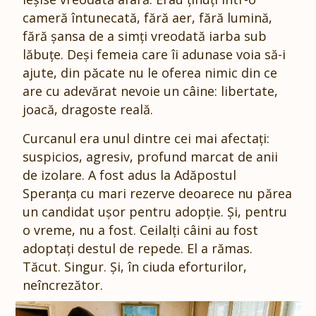
cameră întunecată, fără aer, fără lumină,
fără șansa de a simți vreodată iarba sub
lăbuțe. Deși femeia care îi adunase voia să-i
ajute, din păcate nu le oferea nimic din ce
are cu adevărat nevoie un câine: libertate,
joacă, dragoste reală.
Curcanul era unul dintre cei mai afectați:
suspicios, agresiv, profund marcat de anii
de izolare. A fost adus la Adăpostul
Speranța cu mari rezerve deoarece nu părea
un candidat ușor pentru adopție. Și, pentru
o vreme, nu a fost. Ceilalți câini au fost
adoptați destul de repede. El a rămas.
Tăcut. Singur. Și, în ciuda eforturilor,
neîncrezător.