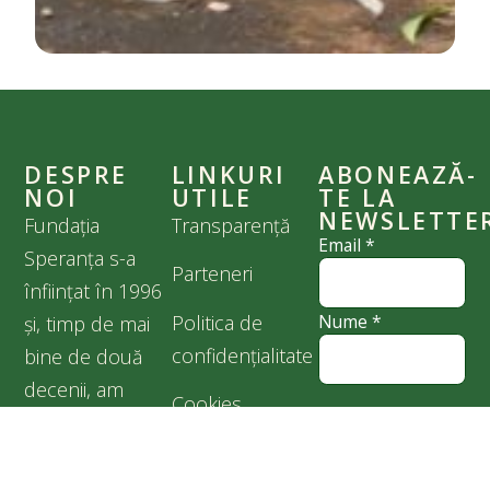
DESPRE
LINKURI
ABONEAZĂ-
NOI
UTILE
TE LA
NEWSLETTE
Fundația
Transparență
Email
*
Speranța s-a
Parteneri
înființat în 1996
Politica de
Nume
*
și, timp de mai
confidențialitate
bine de două
decenii, am
Cookies
Sunt de acord
făcut tot ce ne-a
cu
Politica de
stat în puteri
confidențialitate
pentru binele