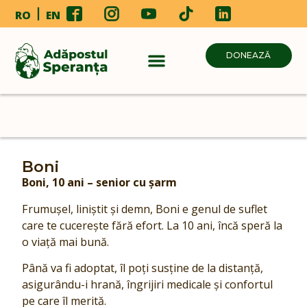
RO
EN
DONEAZĂ
Boni
Boni, 10 ani – senior cu șarm
Frumușel, liniștit și demn, Boni e genul de suflet
care te cucerește fără efort. La 10 ani, încă speră la
o viață mai bună.
Până va fi adoptat, îl poți susține de la distanță,
asigurându-i hrană, îngrijiri medicale și confortul
pe care îl merită.