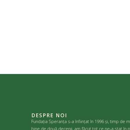
DESPRE NOI
Fundația Speranța s-a înființat în 1996 și, timp de m
bine de două decenii, am făcut tot ce ne-a stat în p