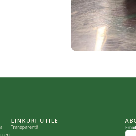
LINKURI UTILE
AB
ai
Transparență
Emai
uteri