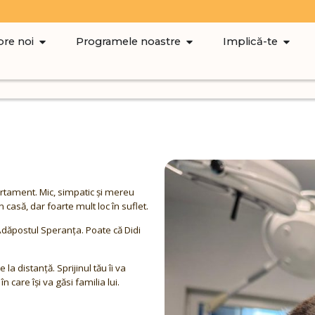
re noi
Programele noastre
Implică-te
artament. Mic, simpatic și mereu
 casă, dar foarte mult loc în suflet.
a Adăpostul Speranța. Poate că Didi
 la distanță. Sprijinul tău îi va
n care își va găsi familia lui.