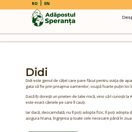
RO
EN
Desp
Didi
Didi este genul de cățel care pare făcut pentru viața de ap
gata să fie prin preajma oamenilor, ocupă foarte puțin loc în
Dacă îți dorești un prieten de talie mică, vino să-l cunoști l
este exact câinele pe care îl cauți.
Iar dacă, deocamdată, nu îl poți adopta fizic, îl poți adopta de
asigura hrana, îngrijirea și toate cele necesare până în ziua î