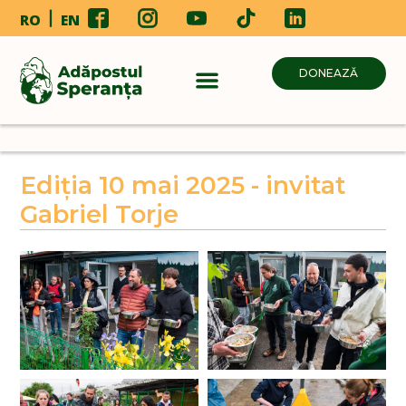
RO
EN
DONEAZĂ
Ediția 10 mai 2025 - invitat
Gabriel Torje