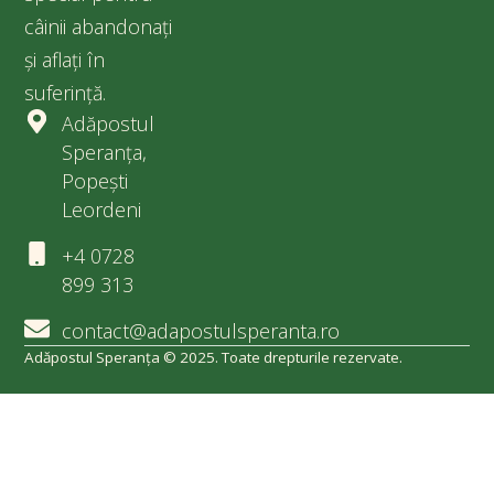
câinii abandonați
și aflați în
suferință.
Adăpostul
Speranța,
Popești
Leordeni
+4 0728
899 313
contact@adapostulsperanta.ro
Adăpostul Speranța © 2025. Toate drepturile rezervate.