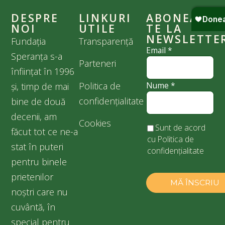
DESPRE
LINKURI
ABONEAZĂ-
NOI
UTILE
TE LA
NEWSLETTE
Fundația
Transparență
Email
*
Speranța s-a
Parteneri
înființat în 1996
Politica de
Nume
*
și, timp de mai
confidențialitate
bine de două
decenii, am
Cookies
Sunt de acord
făcut tot ce ne-a
cu
Politica de
stat în puteri
confidențialitate
pentru binele
prietenilor
noștri care nu
cuvântă, în
special pentru