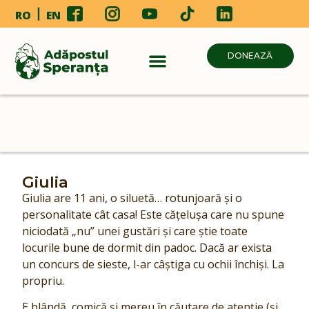
RO
EN
DONEAZĂ
Giulia
Giulia are 11 ani, o siluetă… rotunjoară și o
personalitate cât casa! Este cățelușa care nu spune
niciodată „nu” unei gustări și care știe toate
locurile bune de dormit din padoc. Dacă ar exista
un concurs de sieste, l-ar câștiga cu ochii închiși. La
propriu.
E blândă, comică și mereu în căutare de atenție (și