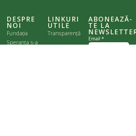
DESPRE
LINKURI
ABONEAZĂ-
NOI
UTILE
TE LA
NEWSLETTE
Fundația
Transparență
Email
*
Speranța s-a
Parteneri
înființat în 1996
Politica de
Nume
*
și, timp de mai
confidențialitate
bine de două
decenii, am
Cookies
Sunt de acord
făcut tot ce ne-a
cu
Politica de
stat în puteri
confidențialitate
pentru binele
prietenilor
noștri care nu
cuvântă, în