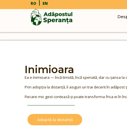
RO
EN
Desp
Inimioara
Ea e Inimioara — încă timidă, încă speriată, dar cu șansa la 
Prin adopția la distanță, îi asiguri un trai decent în adăpost și î
Fiecare mic gest contează și poate transforma frica ei în înc
Adoptă la distanță