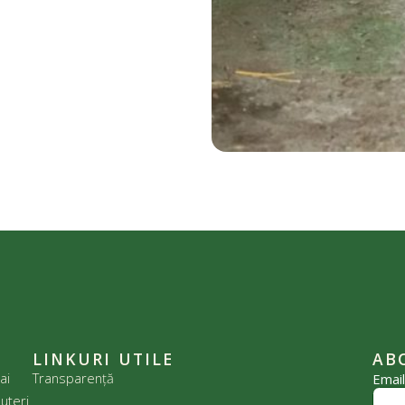
LINKURI UTILE
AB
ai
Transparență
Emai
uteri