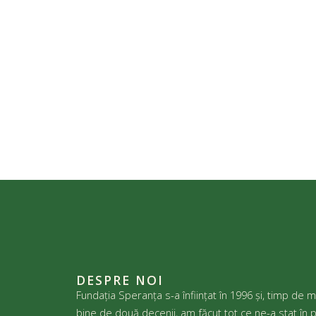
DESPRE NOI
Fundația Speranța s-a înființat în 1996 și, timp de m
bine de două decenii, am făcut tot ce ne-a stat în p