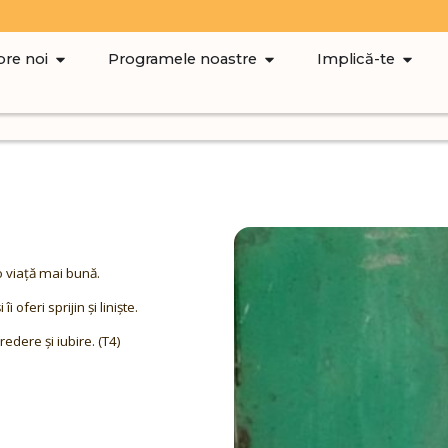
re noi
Programele noastre
Implică-te
o viață mai bună.
i oferi sprijin și liniște.
redere și iubire. (T4)