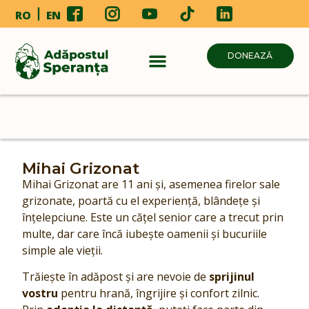
RO
EN
DONEAZĂ
Mihai Grizonat
Mihai Grizonat are 11 ani și, asemenea firelor sale
grizonate, poartă cu el experiență, blândețe și
înțelepciune. Este un cățel senior care a trecut prin
multe, dar care încă iubește oamenii și bucuriile
simple ale vieții.
Trăiește în adăpost și are nevoie de
sprijinul
vostru
pentru hrană, îngrijire și confort zilnic.