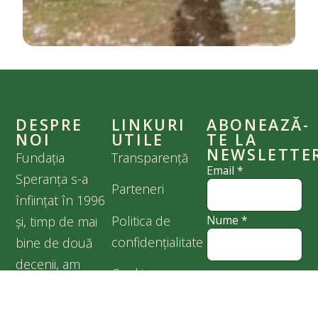
DESPRE
LINKURI
ABONEAZĂ-
NOI
UTILE
TE LA
NEWSLETTE
Fundația
Transparență
Email
*
Speranța s-a
Parteneri
înființat în 1996
Politica de
Nume
*
și, timp de mai
confidențialitate
bine de două
decenii, am
Cookies
Sunt de acord
făcut tot ce ne-a
cu
Politica de
stat în puteri
confidențialitate