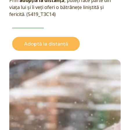
Prin
adopția la distanță
, puteți face parte din
viața lui și îi veți oferi o bătrânețe liniștită și
fericită. (5419_T3C14)
Adoptă la distanță