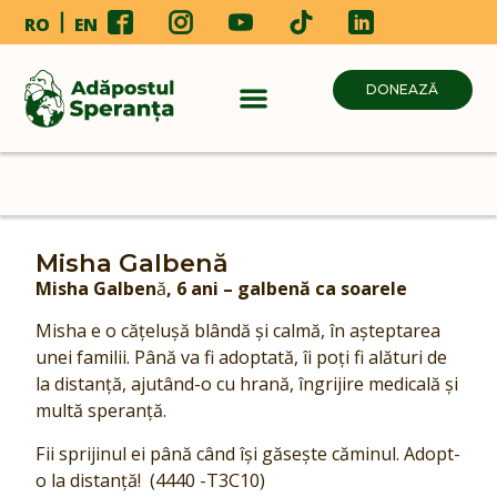
RO
EN
DONEAZĂ
Misha Galbenă
Misha Galben
ă
, 6 ani – galbenă ca soarele
Misha e o cățelușă blândă și calmă, în așteptarea
unei familii. Până va fi adoptată, îi poți fi alături de
la distanță, ajutând-o cu hrană, îngrijire medicală și
multă speranță.
Fii sprijinul ei până când își găsește căminul. Adopt-
o la distanță! (4440 -T3C10)