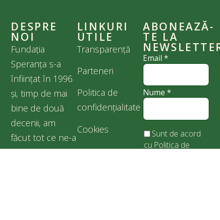
DESPRE
LINKURI
ABONEAZĂ-
NOI
UTILE
TE LA
NEWSLETTE
Fundația
Transparență
Email
*
Speranța s-a
Parteneri
înființat în 1996
Politica de
Nume
*
și, timp de mai
confidențialitate
bine de două
decenii, am
Cookies
Sunt de acord
făcut tot ce ne-a
cu
Politica de
stat în puteri
confidențialitate
pentru binele
prietenilor
noștri care nu
cuvântă, în