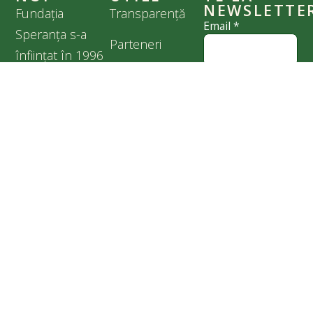
NEWSLETTE
Fundația
Transparență
Email
*
Speranța s-a
Parteneri
înființat în 1996
Politica de
Nume
*
și, timp de mai
confidențialitate
bine de două
decenii, am
Cookies
Sunt de acord
făcut tot ce ne-a
cu
Politica de
stat în puteri
confidențialitate
pentru binele
prietenilor
noștri care nu
cuvântă, în
special pentru
câinii abandonați
și aflați în