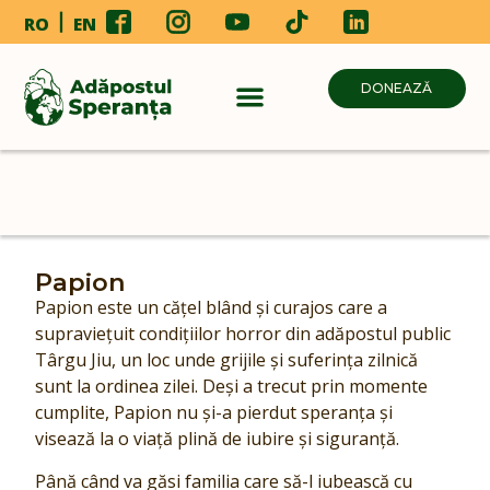
RO
EN
DONEAZĂ
Papion
Papion este un cățel blând și curajos care a
supraviețuit condițiilor horror din adăpostul public
Târgu Jiu, un loc unde grijile și suferința zilnică
sunt la ordinea zilei. Deși a trecut prin momente
cumplite, Papion nu și-a pierdut speranța și
visează la o viață plină de iubire și siguranță.
Până când va găsi familia care să-l iubească cu