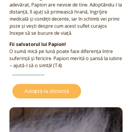
adevărat, Papion are nevoie de tine. Adoptându-l la
distanță, îl ajuți să primească hrană, îngrijire
medicală și condiții decente, iar în schimb vei primi
poze și vești despre cum acest suflet curajos
începe să se bucure de viață.
Fii salvatorul lui Papion!
O sumă mică pe lună poate face diferența între
suferință și fericire. Papion merită o șansă la iubire
– ajută-l să o simtă! (T4)
Adoptă la distanță