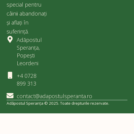
special pentru
câinii abandonați
și aflați în
suferință.
Adăpostul
Speranța,
Popești
Leordeni
+4 0728
899 313
contact@adapostulsperanta.ro
Adăpostul Speranța © 2025. Toate drepturile rezervate.