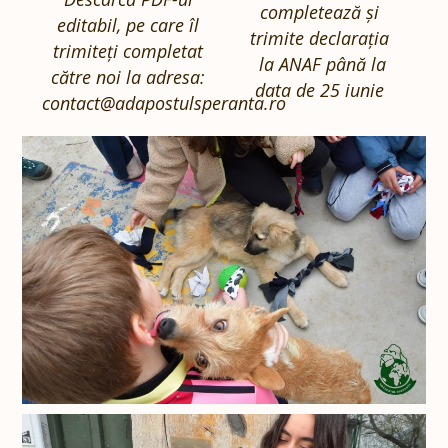
completează și
editabil, pe care îl
trimite declarația
trimiteți completat
la ANAF până la
către noi la adresa:
data de 25 iunie
contact@adapostulsperanta.ro