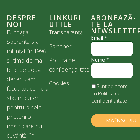
DESPRE
LINKURI
ABONEAZĂ-
NOI
UTILE
TE LA
NEWSLETTE
Fundația
Transparență
Email
*
Speranța s-a
Parteneri
înființat în 1996
Politica de
Nume
*
și, timp de mai
confidențialitate
bine de două
decenii, am
Cookies
Sunt de acord
făcut tot ce ne-a
cu
Politica de
stat în puteri
confidențialitate
pentru binele
prietenilor
noștri care nu
cuvântă, în