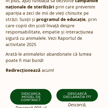
În plus, ajuți fundația să dezvolte
campaniile
naționale de sterilizări
prin care prevenim
apariția a zeci de mii de vieți chinuite pe
străzi. Susții și
programul de educație
, prin
care copiii din școli învață despre
responsabilitate, empatie și interacțiunea
sigură cu animalele. Vezi
Raportul de
activitate 2025
Arată-le animalelor abandonate că lumea
poate fi mai bună!
Redirecționează
acum!
DESCARCA
DESCARCĂ
MODEL DE
DECLARAȚIA 177
CONTRACT
Descarcă,
Descarcă PDF-ul